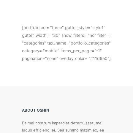
[portfolio col= "three" gutter_style="style1"
gutter_width = "30" show_filters= "no" filter =
"categories" tax_name="portfolio_categories"
category= "mobile" items_per_page="-1"
pagination="none" overlay_color= "#11d6e0"]
ABOUT OSHIN
Ea mei nostrum imperdiet deterruisset, mei
ludus efficiendi ei. Sea summo mazim ex, ea