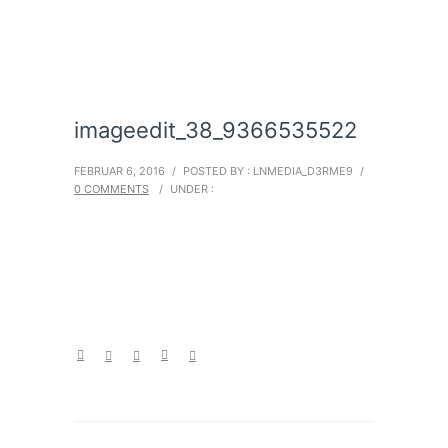
imageedit_38_9366535522
FEBRUAR 6, 2016
/
POSTED BY : LNMEDIA_D3RME9
/
0 COMMENTS
/
UNDER :