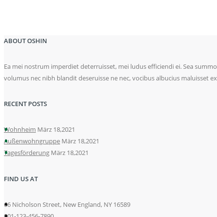
ABOUT OSHIN
Ea mei nostrum imperdiet deterruisset, mei ludus efficiendi ei. Sea summo
volumus nec nibh blandit deseruisse ne nec, vocibus albucius maluisset ex
RECENT POSTS
Wohnheim
März 18,2021
Außenwohngruppe
März 18,2021
Tagesförderung
März 18,2021
FIND US AT
66 Nicholson Street, New England, NY 16589
001-123-456-7890