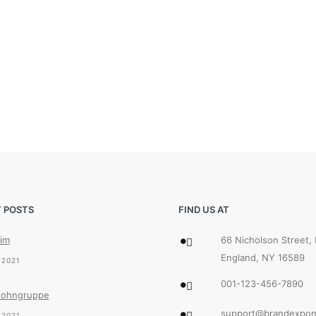
 POSTS
FIND US AT
im
66 Nicholson Street,
England, NY 16589
,2021
001-123-456-7890
ohngruppe
support@brandexpon
,2021