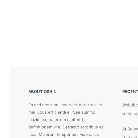
ABOUT OSHIN
RECENT
Ea mei nostrum imperdiet deterruisset,
Wohnhe
mei ludus efficiendi ei. Sea summo
MÄRZ 18
mazim ex, ea errem eleifend
definitionem vim. Detracto erroribus et
Außenw
mea. Malorum temporibus vix ex. Ius
MÄRZ 18